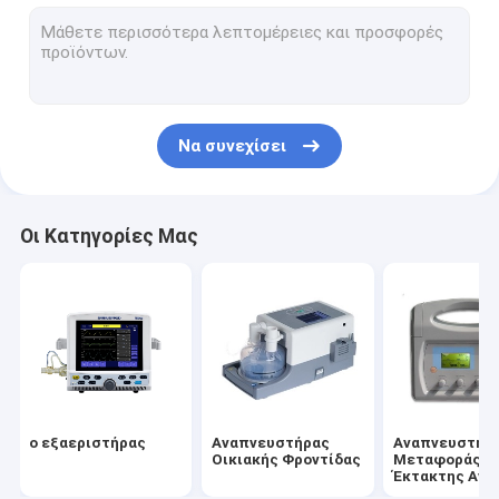
Ιατρικές αντλίες σύριγγας
Μηχάνημα Αναισθησίας
Αναπνευστήρας Μηχανήματος Αναισθησίας
Να συνεχίσει
Ψεκαστήρας αναισθησίας
Χειρουργικό χειρουργικό τραπέζι
Οι Κατηγορίες Μας
Λάμπα λειτουργίας χωρίς σκιά
Φορητό μόνιτορ ασθενούς
Συσκευή παρακολούθησης EEG
Κτηνιατρικός Ιατρικός Εξοπλισμός
ο εξαεριστήρας
Αναπνευστήρας
Αναπνευστήρ
Ιατρικά μέρη εξαεριστήρων
Οικιακής Φροντίδας
Μεταφοράς
Έκτακτης Ανά