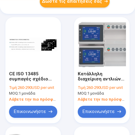
Δώστε τις απαιτήσεις σας
CE ISO 13485
Κατάλληλη
συμπαγές σχέδιο
διαχείριση αντλιών
1.5kg αντλιών
συρίγγων Purple
Τιμή:
260-290USD per unit
Τιμή:
260-290USD per unit
συρίγγων Icu ιατρικό
Horn ιατρική για το
MOQ:
1 μονάδα
MOQ:
1 μονάδα
νοσοκομείο
Λάβετε την πιο πρόσφατη τιμή
Λάβετε την πιο πρόσφατη τιμή
Επικοινωνήστε
Επικοινωνήστε