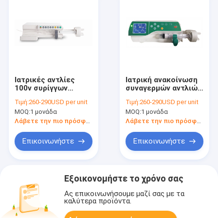
Ιατρικές αντλίες
Ιατρική ανακοίνωση
100v συρίγγων
συναγερμών αντλιών
ανακοίνωσης
συρίγγων Purple
Τιμή:
260-290USD per unit
Τιμή:
260-290USD per unit
συναγερμών - 240v
Horn για τον
MOQ:
1 μονάδα
MOQ:
1 μονάδα
50/60Hz
εξοπλισμό Icu
Λάβετε την πιο πρόσφατη τιμή
Λάβετε την πιο πρόσφατη τιμή
Επικοινωνήστε
Επικοινωνήστε
Εξοικονομήστε το χρόνο σας
Ας επικοινωνήσουμε μαζί σας με τα
καλύτερα προϊόντα.