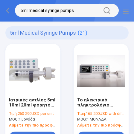
5ml Medical Syringe Pumps
(21)
Ιατρικές αντλίες 5ml
Το ηλεκτρικό
10ml 20ml φορητό
πληκτρολόγιο
1.5kg συρίγγων
εισήγαγε τις
Τιμή:
260-290USD per unit
Τιμή:
165-200USD with different qty
ακρίβειας
ιατρικές αντλίες
MOQ:
1 μονάδα
MOQ:
1 ΜΟΝΑΔΑ
συρίγγων εύκολες
διαμορφώνει το CE/
Λάβετε την πιο πρόσφατη τιμή
Λάβετε την πιο πρόσφατη τιμή
το ISO