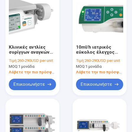
Κλινικές αντλίες
10ml/h ιατρικός
συρίγγων αναγκών
εύκολος έλεγχος
ιατρικές με το
οθόνης αφής
Τιμή:
260-290USD per unit
Τιμή:
260-290USD per unit
χαμηλό συναγερμό
αντλιών 1.5Kg
MOQ:
1 μονάδα
MOQ:
1 μονάδα
μπαταριών
συρίγγων
Λάβετε την πιο πρόσφατη τιμή
Λάβετε την πιο πρόσφατη τιμή
Επικοινωνήστε
Επικοινωνήστε
Σπίτι
Προϊόντα
Περίπου εμείς