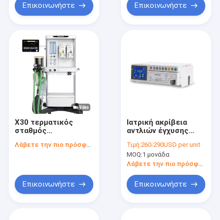
Επικοινωνήστε
Επικοινωνήστε
X30 τερματικός
Ιατρική ακρίβεια
σταθμός
αντλιών έγχυσης
αναισθησίας με
μικροϋπολογιστών
Λάβετε την πιο πρόσφατη τιμή
Τιμή:
260-290USD per unit
flowmeter 4
Purple Horn για το
MOQ:
1 μονάδα
σωλήνων, βαλβίδα
νοσοκομείο
τιτιβίσματος,
Λάβετε την πιο πρόσφατη τιμή
N2O+O2, άσπρο
χρώμα, ένα συρτάρι,
Επικοινωνήστε
Επικοινωνήστε
vapoirzer δύο