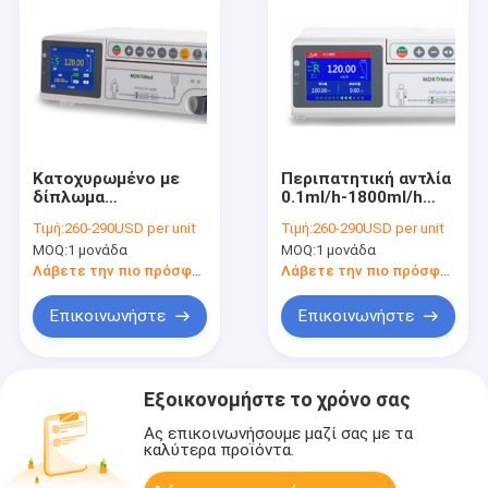
Κατοχυρωμένο με
Περιπατητική αντλία
δίπλωμα
0.1ml/h-1800ml/h
ευρεσιτεχνίας
έγχυσης CE συνεχώς
Τιμή:
260-290USD per unit
Τιμή:
260-290USD per unit
γρήγορο γάντζων
διευθετήσιμη
MOQ:
1 μονάδα
MOQ:
1 μονάδα
συστημάτων ιατρικό
έγχυσης ποσοστό
Λάβετε την πιο πρόσφατη τιμή
Λάβετε την πιο πρόσφατη τιμή
ροής αντλιών
διευθετήσιμο
Επικοινωνήστε
Επικοινωνήστε
1800ml/H
Εξοικονομήστε το χρόνο σας
Ας επικοινωνήσουμε μαζί σας με τα
καλύτερα προϊόντα.