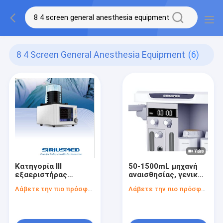
8 4 Screen General Anesthesia Equipment
(6)
Κατηγορία ΙΙΙ
50-1500mL μηχανή
εξαεριστήρας
αναισθησίας, γενικός
μηχανών
εξαεριστήρας
Λάβετε την πιο πρόσφατη τιμή
Λάβετε την πιο πρόσφατη τιμή
αναισθησίας,»
αναισθησίας AIR Ο2
εξοπλισμός
αναισθησίας οθόνης
8,4 γενικός