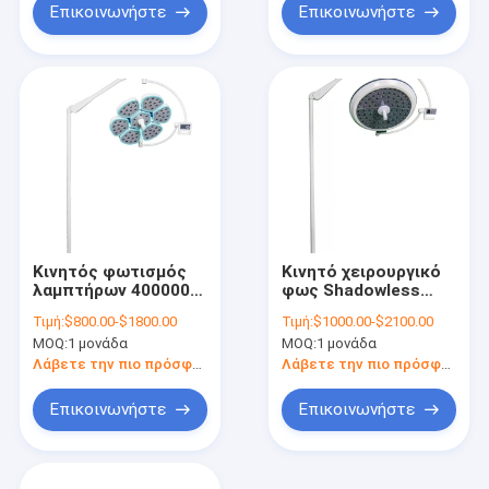
Επικοινωνήστε
Επικοινωνήστε
Κινητός φωτισμός
Κινητό χειρουργικό
λαμπτήρων 400000-
φως Shadowless
180000Lux
οδηγήσεων με τη
Τιμή:
$800.00-$1800.00
Τιμή:
$1000.00-$2100.00
Shadowless
μείωση υψηλού
MOQ:
1 μονάδα
MOQ:
1 μονάδα
λειτουργών
χρώματος
Λάβετε την πιο πρόσφατη τιμή
Λάβετε την πιο πρόσφατη τιμή
Επικοινωνήστε
Επικοινωνήστε