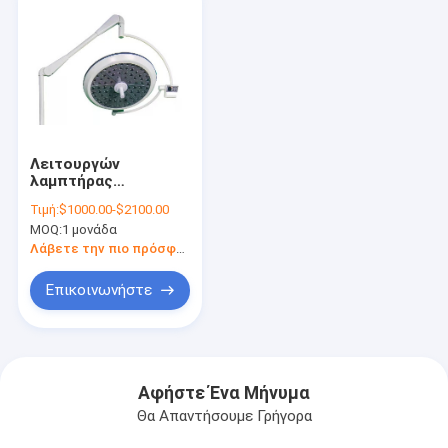
Λειτουργών
λαμπτήρας
150350mm
Τιμή:
$1000.00-$2100.00
Shadowless καμίας
MOQ:
1 μονάδα
υπέρυθρης
οδήγησης διάμετρος
Λάβετε την πιο πρόσφατη τιμή
σημείων
Επικοινωνήστε
Αφήστε Ένα Μήνυμα
Θα Απαντήσουμε Γρήγορα