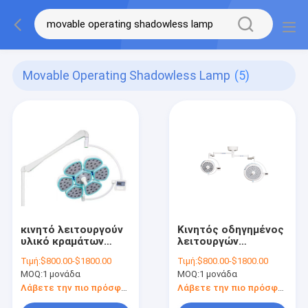
Movable Operating Shadowless Lamp
(5)
κινητό λειτουργούν
Κινητός οδηγημένος
υλικό κραμάτων
λειτουργών
αργιλίου τύπων
λαμπτήρας
Τιμή:
$800.00-$1800.00
Τιμή:
$800.00-$1800.00
πετάλων λαμπτήρων
Shadowless
MOQ:
1 μονάδα
MOQ:
1 μονάδα
Shadowless
αποσπάσιμος
Λάβετε την πιο πρόσφατη τιμή
Λάβετε την πιο πρόσφατη τιμή