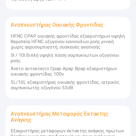
Αναπνευστήρας Οικιακής Φροντίδας
HFNC CPAP οικιακής φροντίδας εξαεριστήρων υψηλή
θεραπεία HFNC οξυγόνου καννουλών ροής ρινική
χωρίς αεροσυμπιεστή, συσκευές αναπνοής
5l / 10l διπλή υψηλή πίεση συμπυκνωτών οξυγόνου
ροής
Άνετο αυτοκίνητο Cpap Apap Bpap εξαεριστήρων
οικιακής φροντίδας 100v
5L/10L εξαεριστήρας οικιακής φροντίδας, ιατρικός
συμπυκνωτής οξυγόνου 53dB
Αναπνευστήρας Μεταφοράς Έκτακτης
Ανάγκης
Εξαεριστήρας μεταφορών έκτακτης ανάγκης πρώτων