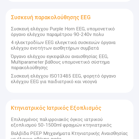
Συσκευή παρακολούθησης EEG
Συσκευή ελέγχου Purple Horn EEG, υπομονετικό
όργανο ελέγχου παραμέτρου 90-240v πολυ
4 ηλεκτροδίων EEG ελεγκτικά συσκευών όργανα
ελέγχου ενοτήτων αισθητήρων συμβατά
Όργανο ελέγχου εγκεφάλου αναισθησίας EEG,
Multiparameter βάθους υπομονετικό σύστημα
παρακολούθησης
Συσκευή ελέγχου ISO13485 EEG, φορητό όργανο
ελέγχου EEG για παιδιατρικό και νεογνά
Κτηνιατρικός Ιατρικός Εξοπλισμός
Επιλεγμένος παλιρροιακός όγκος ιατρικού
εξοπλισμού 50-1500ml φραγμών κτηνιατρικός
Βαλβίδα PEEP Μηχανήματα Κτηνιατρικής Αναισθησίας
με έλεγχο οθόνης αφής