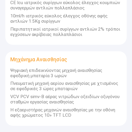
CE Icu ιατρικός συρίγγων εύκολος έλεγχος κουμπιών
συναγερμών αντλιών πολλαπλάσιος
10ml/h ιατρικός εύκολος έλεγχος οθόνης αφής
αντλιών 1.5Kg συρίγγων
Περιπατητικοί ιατρικοί συρίγγων αντλιών 2% τρόποι
εγχύσεων ακρίβειας πολλαπλάσιοι
Μηχάνημα Αναισθησίας
Ψηφιακή επιδεικνύοντας μηχανή αναισθησίας
εφεδρική μπαταρία 3 ωρών
Πνευματική μηχανή αερίου αναισθησίας με χτισμένος
σε εφεδρικές 3 ώρες μπαταριών
VCV PCV simv-Β αέρας νιτρώδων οξειδίων οξυγόνου
Σπίτι
σταθμών εργασίας αναισθησίας
Η Hefei Purple Horn E-Commerce Co., Ltd.
Ιδρύθηκε το 2013, το
Η εξαεριστήρας μηχανών αναισθησίας με την οθόνη
τμήμα Ερευνών και Ανάπτυξης μας και πολλοί συνάδελφοι
Προϊόντα
αφής χρώματος 10» TFT LCD
έχουν πάνω από 10 χρόνια εμπειρίας με ιατρικές συσκευές,
όπως αναισθητικές και εντατικές συσκευές αναπνευστικού
Περίπου εμείς
που παράγουμε, Bipap,Αντλία έγχυσης και σύριγγας και άλλα.