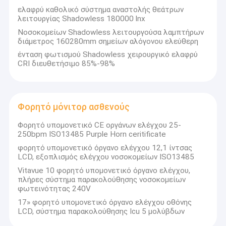
ελαφρύ καθολικό σύστημα αναστολής θεάτρων
λειτουργίας Shadowless 180000 lnx
Νοσοκομείων Shadowless λειτουργούσα λαμπτήρων
διάμετρος 160280mm σημείων αλόγονου ελεύθερη
ένταση φωτισμού Shadowless χειρουργικό ελαφρύ
CRI διευθετήσιμο 85%-98%
Φορητό μόνιτορ ασθενούς
Φορητό υπομονετικό CE οργάνων ελέγχου 25-
250bpm ISO13485 Purple Horn ceritificate
φορητό υπομονετικό όργανο ελέγχου 12,1 ίντσας
LCD, εξοπλισμός ελέγχου νοσοκομείων ISO13485
Vitavue 10 φορητό υπομονετικό όργανο ελέγχου,
πλήρες σύστημα παρακολούθησης νοσοκομείων
φωτεινότητας 240V
17» φορητό υπομονετικό όργανο ελέγχου οθόνης
LCD, σύστημα παρακολούθησης Icu 5 μολύβδων