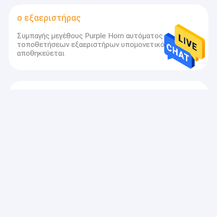
ο εξαεριστήρας
Συμπαγής μεγέθους Purple Horn αυτόματος
τοποθετήσεων εξαεριστήρων υπομονετικός που
αποθηκεύεται
Αναπνευστήρας Οικιακής Φροντίδας
1-6 αυτόματη μηχανή BiPAP επιπέδων φορητή με τον
υγραντή και τη μάσκα
Αναπνευστήρας Μεταφοράς Έκτακτης
Ανάγκης
COVID 19 μίνι εξαεριστήρας έκτακτης ανάγκης για την
παιδιατρική και τους ενηλίκους