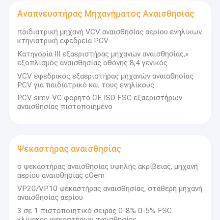
Εξαιτίας της καλύτερης δουλειάς της ομάδας πωλήσεων
Γύρος εργοστασίων
Αναπνευστήρας Μηχανήματος Αναισθησίας
και της ομάδας υπηρεσίας μετά την πώληση, πιστεύω
Ποιοτικός έλεγχος
παιδιατρική μηχανή VCV αναισθησίας αερίου ενηλίκων
ότι είμαστε διάσημοι στον τομέα της αναισθησίας και
κτηνιατρική εφεδρεία PCV
του αναπνευστικού στον κόσμο.Επειδή φροντίζουμε τη
Μας ελάτε σε επαφή με
Κατηγορία ΙΙΙ εξαεριστήρας μηχανών αναισθησίας,»
ζωή (άνθρωποι ή ζώα) πολύ σοβαρά., δεν είχαμε ποτέ
εξοπλισμός αναισθησίας οθόνης 8,4 γενικός
κανένα μητρώο ατυχημάτων πριν. Δεν θα μετανιώσετε
Ζητήστε ένα απόσπασμα
VCV εφεδρικός εξαεριστήρας μηχανών αναισθησίας
ποτέ που μας επιλέξατε ως συνεργάτη σας.
PCV για παιδιατρικό και τους ενηλίκους
PCV simv-VC φορητό CE ISO FSC εξαεριστήρων
αναισθησίας πιστοποιημένο
Με την υψηλής τεχνολογίας που υποστηρίζει την ομάδα
ο εξαεριστήρας
R & D, κερδίζουμε όλο και περισσότερα διπλώματα
ευρεσιτεχνίας και πιστοποιητικά απόδειξης ποιότητας.
Αναπνευστήρας Οικιακής Φροντίδας
Με την ισχυρή διαχείριση μάρκετινγκ και υποστήριξη
Ψεκαστήρας αναισθησίας
με εξαιρετική υποστήριξη υπηρεσιών,Η ομάδα
Αναπνευστήρας Μεταφοράς Έκτακτης Ανάγκης
πωλήσεων μας κερδίζει όλο και πιο αξιόπιστους
ο ψεκαστήρας αναισθησίας υψηλής ακρίβειας, μηχανή
αερίου αναισθησίας cOem
πελάτες στον κόσμο των ιατρικών έργων και λύσεων..
Κρεμαστά συστήματα ΜΕΘ
VP20/VP10 ψεκαστήρας αναισθησίας, σταθερή μηχανή
αναισθησίας αερίου
Η Purple Horn θα συνεχίσει να αναπτύσσει και να
Ιατρικές αντλίες έγχυσης
3 σε 1 πιστοποιητικό σειράς 0-8% 0-5% FSC
προμηθεύει τα καλύτερα ιατρικά προϊόντα στον κόσμο.
κλίμακας ψεκαστήρων αναισθησίας