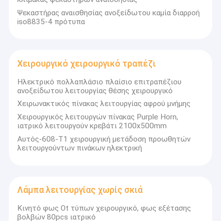
Ιατρικές αντλίες σύριγγας
Ψεκαστήρας αναισθησίας ανοξείδωτου καμία διαρροή
iso8835-4 πρότυπα
Μηχάνημα Αναισθησίας
Αναπνευστήρας Μηχανήματος Αναισθησίας
Χειρουργικό χειρουργικό τραπέζι
Ψεκαστήρας αναισθησίας
Ηλεκτρικό πολλαπλάσιο πλαίσιο επιτραπέζιου
ανοξείδωτου λειτουργίας θέσης χειρουργικό
Χειρουργικό χειρουργικό τραπέζι
Χειρωνακτικός πίνακας λειτουργίας αφρού μνήμης
Λάμπα λειτουργίας χωρίς σκιά
Χειρουργικός λειτουργών πίνακας Purple Horn,
ιατρικό λειτουργούν κρεβάτι 2100x500mm
Φορητό μόνιτορ ασθενούς
Αυτός-608-T1 χειρουργική μετάδοση προωθητών
λειτουργούντων πινάκων ηλεκτρική
Συσκευή παρακολούθησης EEG
Κτηνιατρικός Ιατρικός Εξοπλισμός
Λάμπα λειτουργίας χωρίς σκιά
Ιατρικά μέρη εξαεριστήρων
Κινητό φως Ot τύπων χειρουργικό, φως εξέτασης
βολβών 80pcs ιατρικό