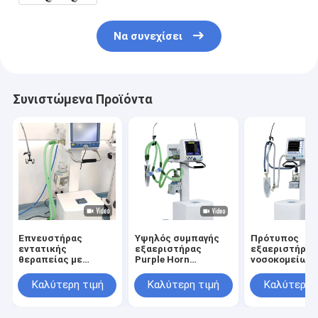
Να συνεχίσει
Συνιστώμενα Προϊόντα
Επνευστήρας
Υψηλός συμπαγής
Πρότυπος
εντατικής
εξαεριστήρας
εξαεριστήρας
θεραπείας με
Purple Horn
νοσοκομείων 
συντρίπτη αέρα
θεραπείας οξυγόνου
Purple Horn
PCV-VG για ενήλικες
ροής
φορητός στο
Καλύτερη τιμή
Καλύτερη τιμή
Καλύτερη 
παιδίατροι και
ασθενοφόρο
νεογνά