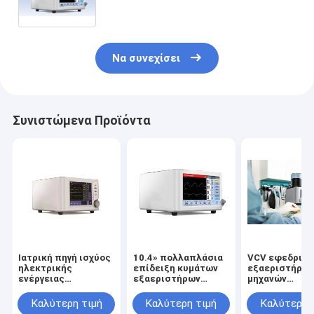
Να συνεχίσει
Συνιστώμενα Προϊόντα
Ιατρική πηγή ισχύος
10.4» πολλαπλάσια
VCV εφεδρικό
ηλεκτρικής
επίδειξη κυμάτων
εξαεριστήρας
ενέργειας
εξαεριστήρων
μηχανών
εξαεριστήρων
μηχανών
αναισθησίας P
αναισθητικού
αναισθησίας
παιδιατρικό κ
Καλύτερη τιμή
Καλύτερη τιμή
Καλύτερη 
λειτουργούντων
επίδειξης TFT
τους ενηλίκο