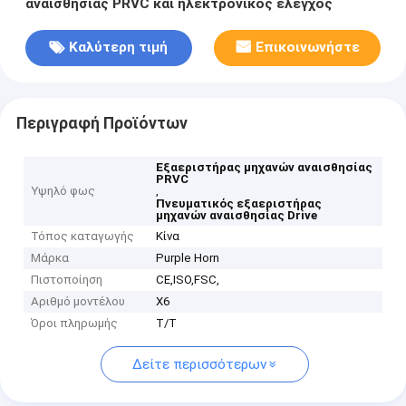
αναισθησίας PRVC και ηλεκτρονικός έλεγχος
Καλύτερη τιμή
Επικοινωνήστε
Περιγραφή Προϊόντων
Εξαεριστήρας μηχανών αναισθησίας
PRVC
Υψηλό φως
,
Πνευματικός εξαεριστήρας
μηχανών αναισθησίας Drive
Τόπος καταγωγής
Κίνα
Μάρκα
Purple Horn
Πιστοποίηση
CE,ISO,FSC,
Αριθμό μοντέλου
X6
Όροι πληρωμής
T/T
Δείτε περισσότερων