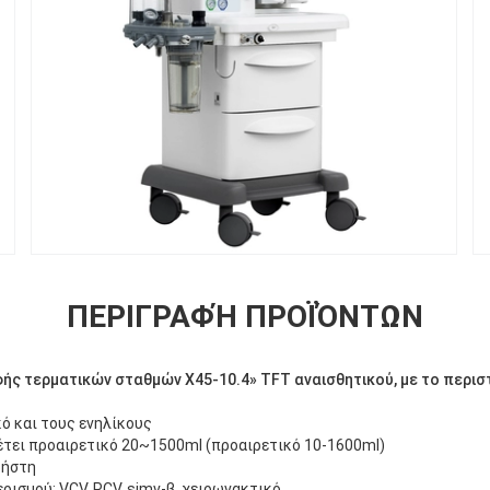
ΠΕΡΙΓΡΑΦΉ ΠΡΟΪΌΝΤΩΝ
ής τερματικών σταθμών X45-10.4» TFT αναισθητικού, με το περισ
ό και τους ενηλίκους
έτει προαιρετικό 20~1500ml (προαιρετικό 10-1600ml)
ρήστη
ρισμού: VCV, PCV, simv-β, χειρωνακτικό