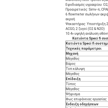
Εφοδιασμός υγραερίου: Ο2,
Προαιρετικός: Simv-π, CP
6 flowmeter σωλήνων ακριβ
εκροή
Ψεκαστήρας: Υποστήριξη 
ACGO, 2 ζυγοί (Ο2 & Ν2Ο)
10.4» υψηλή ανάλυση οθόνη
Κατιόντα Speci ﬁ σ
Κατιόντα Speci ﬁ συστη
Τεχνικές παράμετροι
Μηχανή
Μέγεθος
Βάρος
Τοπ κάλυψη
Μέγεθος
Επίδειξη
Τύπος
Μέγεθος
Ψήφισμα
Φως επιφάνειας εργασίας
Ένδειξη οδηγήσεων