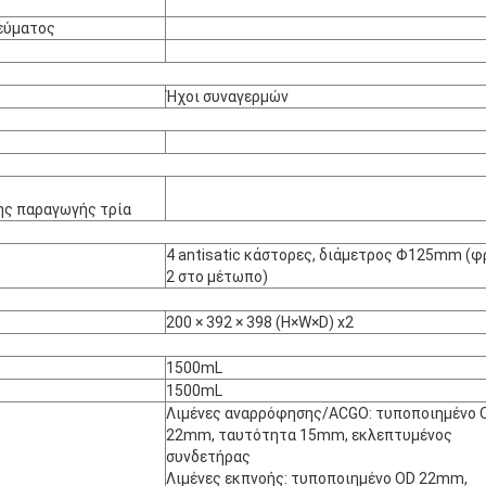
εύματος
Ήχοι συναγερμών
ης παραγωγής τρία
4 antisatic κάστορες, διάμετρος Φ125mm (φ
2 στο μέτωπο)
200 × 392 × 398 (H×W×D) x2
1500mL
1500mL
Λιμένες αναρρόφησης/ACGO: τυποποιημένο 
22mm, ταυτότητα 15mm, εκλεπτυμένος
συνδετήρας
Λιμένες εκπνοής: τυποποιημένο OD 22mm,