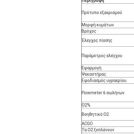
Περιγραφή
Πρότυπο εξαερισμού
Μορφή κυμάτων
Βρόχος
Έλεγχος πίεσης
Παράμετρος ελέγχου
Εφαρμογή
Ψεκαστήρας
Εφοδιασμός υγραερίου
Flowmeter 6 σωλήνων
O2%
Βοηθητικό Ο2
ACGO
Τα Ο2 ξεπλένουν