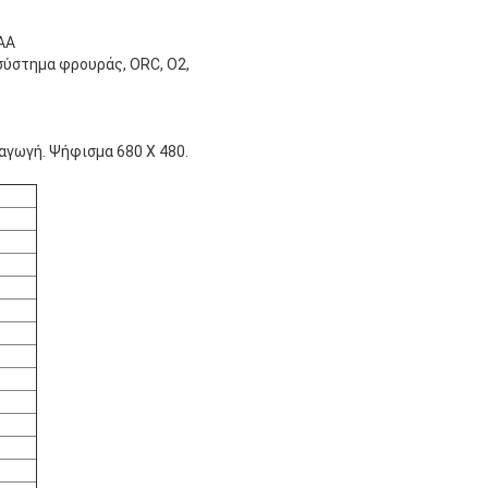
AA
σύστημα φρουράς, ORC, Ο2,
αγωγή. Ψήφισμα 680 X 480.