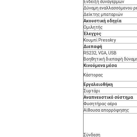
Ένδειξη συναγερμών
Δύναμη εναλλασσόμενου ρ
Δείκτης μπαταριών
Ακουστική οδηγία
Ομιλητής
Έλεγχος
Κουμπί Presskry
Διεπαφή
RS232, VGA, USB
Βοηθητική διεπαφή δύναμ
Κινούμενα μέσα
Κάστορας
Εργαλειοθήκη
Συρτάρι
Αναπνευστικό σύστημα
Φυσητήρας αέρα
Αίθουσα απορρόφησης
Σύνδεση