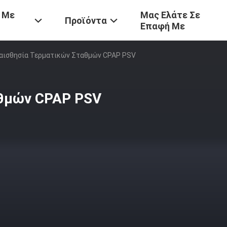
 Με
Μας Ελάτε Σε
Προϊόντα
Επαφή Με
αισθησία Τερματικών Σταθμών CPAP PSV
αθμών CPAP PSV