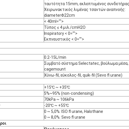
ταυτότητα 15mm, εκλεπτυμένος συνδετήρας
Χειρωνακτικός λιμένας τσαντών αναπνοής:
diameterΦ22cm
< 40ml="">
Τύπος ≤ 4 μιλ./cmH2O
Inspiratory < 0="">
Εκπνευστικός < 0="">
0.2-15L/min
Συμβατό σύστημα Selectatec, βούλωμα μέσα,
cagemount
Χύνω-ﬁl, εύκολος-ﬁl, quik-ﬁl (Sevo ﬂ urane)
+15℃ ~ +35℃
5%~95% (non-condensing)
70kPa ~ 106kPa
ς
-20℃ ~ +55℃
0 ~ 5,0%: ISO ﬂ urane, Halothane
0 ~ 8,0%: Sevo ﬂ urane
ροι