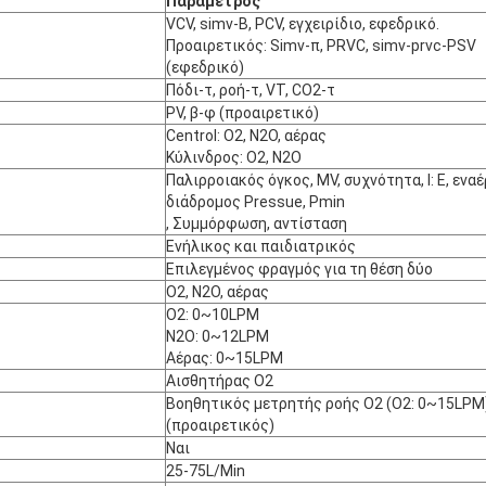
Παράμετρος
VCV, simv-Β, PCV, εγχειρίδιο, εφεδρικό.
Προαιρετικός: Simv-π, PRVC, simv-prvc-PSV
(εφεδρικό)
Πόδι-τ, ροή-τ, VT, CO2-τ
PV, β-φ (προαιρετικό)
Centrol: Ο2, Ν2Ο, αέρας
Κύλινδρος: Ο2, Ν2Ο
Παλιρροιακός όγκος, MV, συχνότητα, Ι: Ε, ενα
διάδρομος Pressue, Pmin
, Συμμόρφωση, αντίσταση
Ενήλικος και παιδιατρικός
Επιλεγμένος φραγμός για τη θέση δύο
Ο2, Ν2Ο, αέρας
Ο2: 0~10LPM
Ν2Ο: 0~12LPM
Αέρας: 0~15LPM
Αισθητήρας Ο2
Βοηθητικός μετρητής ροής Ο2 (Ο2: 0~15LPM
(προαιρετικός)
Ναι
25-75L/Min