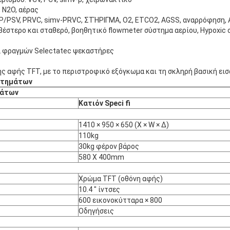
 Ν2Ο, αέρας
AP/PSV, PRVC, simv-PRVC, ΣΤΉΡΙΓΜΑ, Ο2, ETCO2, AGSS, αναρρόφηση, 
έστερο και σταθερό, βοηθητικό flowmeter σύστημα αερίου, Hypoxic 
2 φραγμών Selectatec ψεκαστήρες
ς αφής TFT, με το περιστροφικό εξόγκωμα και τη σκληρή βασική εισ
υστημάτων
μάτων
Κατιόν Speci ﬁ
1410 × 950 × 650 (Χ × W × Δ)
110kg
30kg φέρον βάρος
580 X 400mm
Χρώμα TFT (οθόνη αφής)
10.4 " ίντσες
600 εικονοκύτταρα × 800
Οδηγήσεις